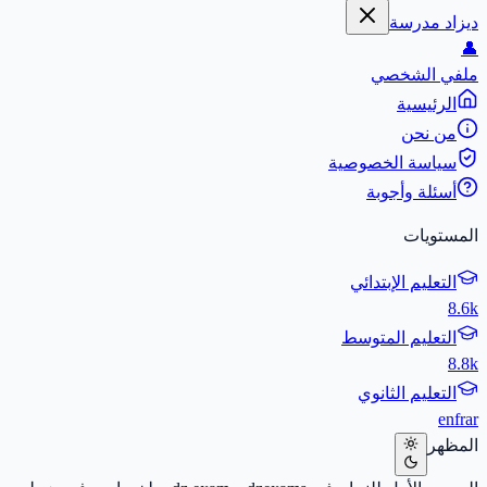
ديزاد مدرسة
👤
ملفي الشخصي
الرئيسية
من نحن
سياسة الخصوصية
أسئلة وأجوبة
المستويات
التعليم الإبتدائي
8.6k
التعليم المتوسط
8.8k
التعليم الثانوي
en
fr
ar
المظهر