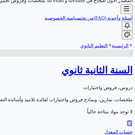
المصدر الأول للنجاح في dzexams و dz exam. ملخصات وفروض لجميع الأطوار.
أسئلة وأجوبة (FAQ)
من نحن
سياسة الخصوصية
الرئيسية
التعليم الثانوي
2
السنة الثانية ثانوي
دروس، فروض واختبارات
ملخصات، تمارين، ونماذج فروض واختبارات لفائدة تلاميذ وأساتذة التعل
لا توجد مواد متاحة حالياً
حساب المعدل