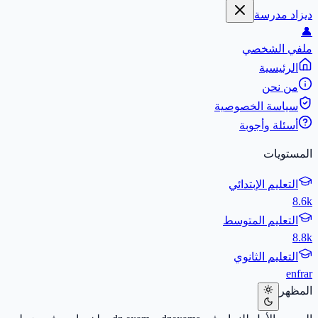
ديزاد مدرسة
👤
ملفي الشخصي
الرئيسية
من نحن
سياسة الخصوصية
أسئلة وأجوبة
المستويات
التعليم الإبتدائي
8.6k
التعليم المتوسط
8.8k
التعليم الثانوي
en
fr
ar
المظهر