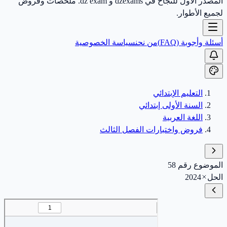
المصدر الأول للنجاح في dzexams و dz exam. ملخصات وفروض
لجميع الأطوار.
أسئلة وأجوبة (FAQ)
من نحن
سياسة الخصوصية
التعليم الإبتدائي
السنة الأولى إبتدائي
اللغة العربية
فروض واختبارات الفصل الثالث
الموضوع رقم 58
الحل
2024