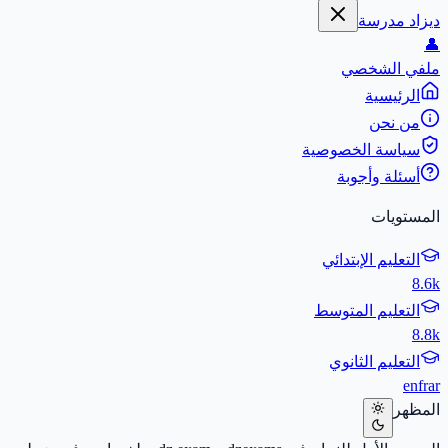
ديزاد مدرسة
👤
ملفي الشخصي
الرئيسية
من نحن
سياسة الخصوصية
أسئلة وأجوبة
المستويات
التعليم الإبتدائي
8.6k
التعليم المتوسط
8.8k
التعليم الثانوي
en
fr
ar
المظهر