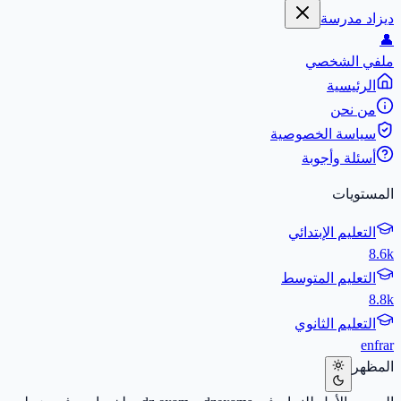
ديزاد مدرسة
👤
ملفي الشخصي
الرئيسية
من نحن
سياسة الخصوصية
أسئلة وأجوبة
المستويات
التعليم الإبتدائي
8.6k
التعليم المتوسط
8.8k
التعليم الثانوي
en
fr
ar
المظهر