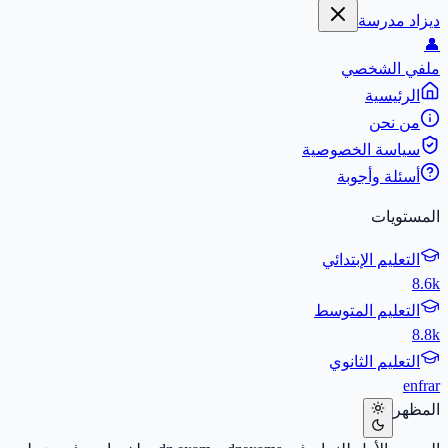
ديزاد مدرسة
👤
ملفي الشخصي
الرئيسية
من نحن
سياسة الخصوصية
أسئلة وأجوبة
المستويات
التعليم الإبتدائي
8.6k
التعليم المتوسط
8.8k
التعليم الثانوي
en
fr
ar
المظهر