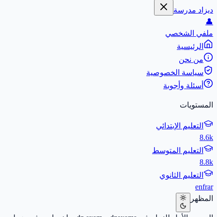
ديزاد مدرسة
👤
ملفي الشخصي
الرئيسية
من نحن
سياسة الخصوصية
أسئلة وأجوبة
المستويات
التعليم الإبتدائي
8.6k
التعليم المتوسط
8.8k
التعليم الثانوي
en
fr
ar
المظهر