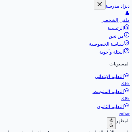
ديزاد مدرسة
👤
ملفي الشخصي
الرئيسية
من نحن
سياسة الخصوصية
أسئلة وأجوبة
المستويات
التعليم الإبتدائي
8.6k
التعليم المتوسط
8.8k
التعليم الثانوي
en
fr
ar
المظهر