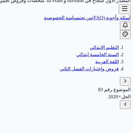
المصدر الأول للنجاح في dzexams و dz exam. ملخصات وفروض لجميع الأطوار.
أسئلة وأجوبة (FAQ)
من نحن
سياسة الخصوصية
التعليم الإبتدائي
السنة الخامسة إبتدائي
اللغة العربية
فروض واختبارات الفصل الثاني
الموضوع رقم 83
الحل
2020