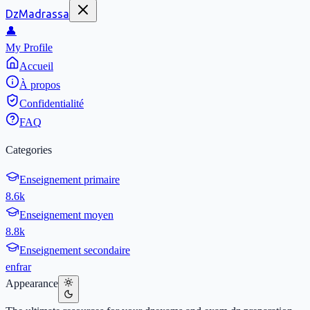
DzMadrassa
👤
My Profile
Accueil
À propos
Confidentialité
FAQ
Categories
Enseignement primaire
8.6k
Enseignement moyen
8.8k
Enseignement secondaire
en
fr
ar
Appearance