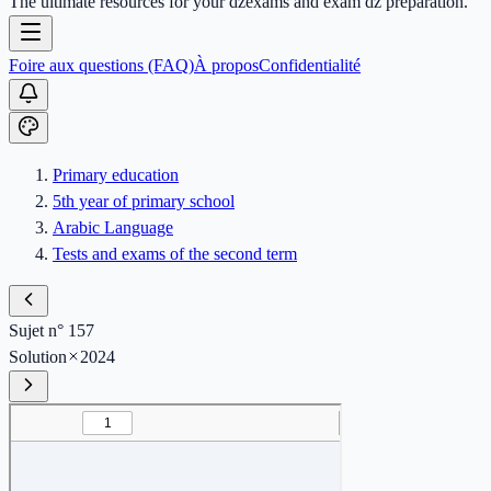
The ultimate resources for your dzexams and exam dz preparation.
Foire aux questions (FAQ)
À propos
Confidentialité
Primary education
5th year of primary school
Arabic Language
Tests and exams of the second term
Sujet n° 157
Solution
2024