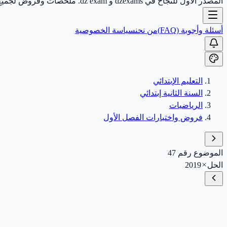
المصدر الأول للنجاح في dzexams و dz exam. ملخصات وفروض لجميع الأطوار.
أسئلة وأجوبة (FAQ)
من نحن
سياسة الخصوصية
التعليم الإبتدائي
السنة الثانية إبتدائي
الرياضيات
فروض واختبارات الفصل الأول
الموضوع رقم 47
الحل
2019