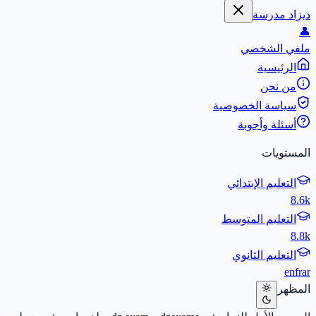
ديزاد مدرسة
👤
ملفي الشخصي
الرئيسية
من نحن
سياسة الخصوصية
أسئلة وأجوبة
المستويات
التعليم الإبتدائي
8.6k
التعليم المتوسط
8.8k
التعليم الثانوي
en
fr
ar
المظهر