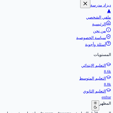
ديزاد مدرسة
👤
ملفي الشخصي
الرئيسية
من نحن
سياسة الخصوصية
أسئلة وأجوبة
المستويات
التعليم الإبتدائي
8.6k
التعليم المتوسط
8.8k
التعليم الثانوي
en
fr
ar
المظهر