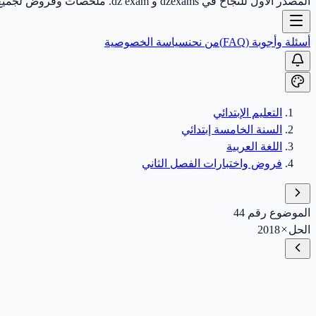
المصدر الأول للنجاح في dzexams و dz exam. ملخصات وفروض لجميع الأطوار.
أسئلة وأجوبة (FAQ)
من نحن
سياسة الخصوصية
التعليم الإبتدائي
السنة الخامسة إبتدائي
اللغة العربية
فروض واختبارات الفصل الثاني
الموضوع رقم 44
الحل
2018