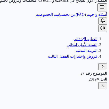
المصدر الأول للنجاح في dzexams و dz exam. ملخصات وفروض لجميع الأطوار.
أسئلة وأجوبة (FAQ)
من نحن
سياسة الخصوصية
التعليم الإبتدائي
السنة الأولى إبتدائي
التربية المدنية
فروض واختبارات الفصل الثالث
الموضوع رقم 27
الحل
2019