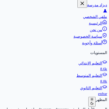
ديزاد مدرسة
👤
ملفي الشخصي
الرئيسية
من نحن
سياسة الخصوصية
أسئلة وأجوبة
المستويات
التعليم الإبتدائي
8.6k
التعليم المتوسط
8.8k
التعليم الثانوي
en
fr
ar
المظهر