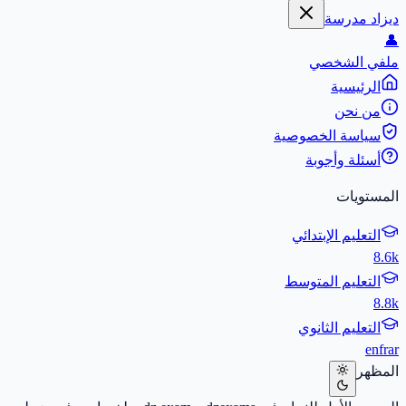
ديزاد مدرسة
👤
ملفي الشخصي
الرئيسية
من نحن
سياسة الخصوصية
أسئلة وأجوبة
المستويات
التعليم الإبتدائي
8.6k
التعليم المتوسط
8.8k
التعليم الثانوي
en
fr
ar
المظهر